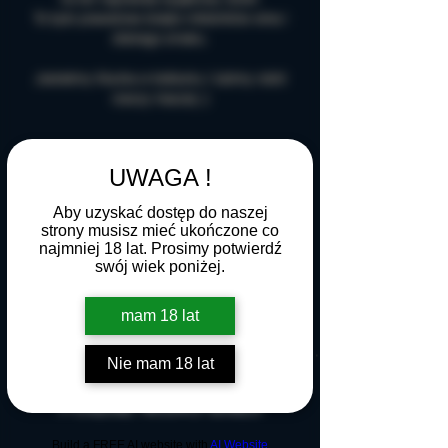
To było prawdziwe święto miłośników wina i
dobrego smaku.
Jesteśmy Mucha w kieliszku i lubimy robić
rzeczy inaczej ;)
UWAGA !
Aby uzyskać dostęp do naszej
strony musisz mieć ukończone co
najmniej 18 lat. Prosimy potwierdź
swój wiek poniżej.
mam 18 lat
Nie mam 18 lat
POLISZ WINO 2023
Build a FREE AI website with
AI Website