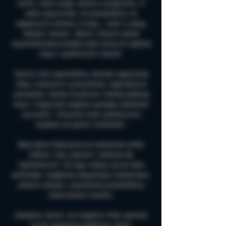
winnic, które wzięły udział w wydarzeniu. A
warto wspomnieć, że postawiliśmy na
najlepszych winiarzy w kraju – ludzi z pasją,
wiedzą i sercem. Takich, których każda
wyprodukowana butelka była sumą ich ciężkiej
pracy i spełnionych marzeń.
Oprócz nich zaprosiliśmy również najwyższej
klasy, rodzimych cydrowników, regionalnych
serowarów, lokalne foodtrucki, łódzką palarnię
kawy i miejscowe wiejskie specjały dosłownie
„zza płotu”. Wszystko było autentyczne i
swojskie do granic możliwości.
Była także tradycyjna już plenerowa strefa
chillout, lody, popcorn i atrakcje dla
najmłodszych. Do tego odbyły się aż dwie
zamknięte, wyjątkowe degustacje masterclass.
Jednym słowem, poprzeczkę postawiliśmy
sobie bardzo wysoko.
Jesteśmy dumni, że mogliśmy Was zaprosić
na ten naprawdę wyjątkowy dzień.