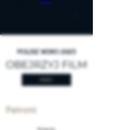
Builder
POLISZ WINO 2023
OBEJRZYJ FILM
VIDEO
Patroni