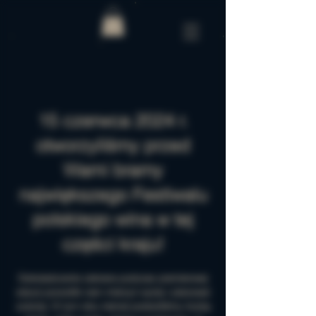
15 czerwca 2024 r.
otworzyliśmy przed
Wami bramy
największego Festiwalu
polskiego wina w tej
części kraju!
Doświadczenie zebrane podczas premierowej
edycji pozwoliło nam mierzyć wyżej i planować
szerzej. W tym roku niemal podwoiliśmy liczbę