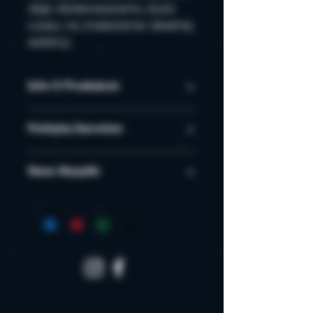
daje obdarowanemu dużo
czasu na znalezienie idealnej
selekcji.
Info O Produkcie
Link do sklepu www
Polityka Zwrotów
Link do sklepu www
Dane Wysyłki
Link do sklepu www