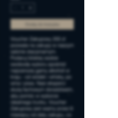
Dodaj do koszyka
Voucher Zakupowy 200 zł
pozwala na zakupy w naszym
salonie stacjonarnym.
Podaruj bliskiej osobie
swobodę wyboru spośród
najszerszej gamy alkoholi w
kraju - od wódek i whisky, po
wina i piwa. Nasi eksperci
służą fachowym doradztwem,
aby pomóc w wyborze
idealnego trunku. Voucher
Zakupowy jest ważny przez 6
miesięcy od daty zakupu, co