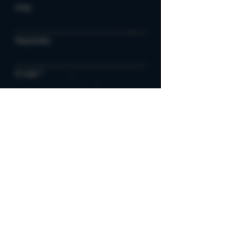
Imię
Nazwisko
E-mail
Napisz komunikat
Prześlij
Polityka prywatności
Mucha w kieliszku