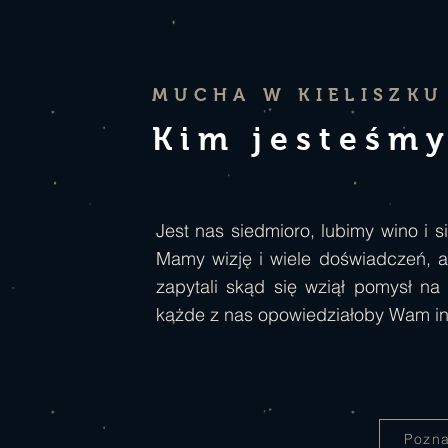
MUCHA W KIELISZKU
Kim jesteśm
Jest nas siedmioro, lubimy wino i 
Mamy wizję i wiele doświadczeń, 
zapytali skąd się wziął pomysł n
każde z nas opowiedziałoby Wam inną
Pozna