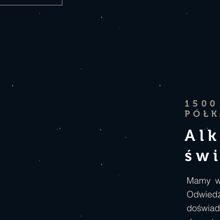
1500
PÓŁ
Al
św
Mamy w 
Odwied
doświa