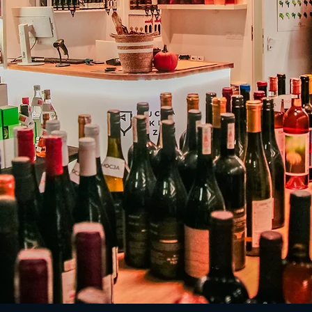
Przeprowadziliśmy się!
Nasz salon działa teraz
w parku handlowym w
Łodzi
przy ulicy
Pabianickiej 75
.