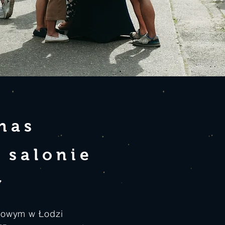
nas
 salonie
y
lowym w Łodzi