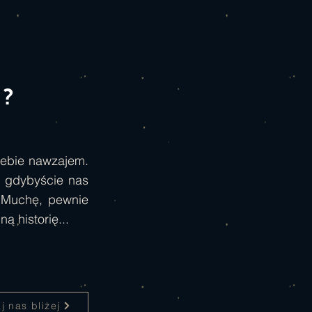
y?
siebie nawzajem.
a gdybyście nas
a Muchę, pewnie
 historię...
j nas bliżej