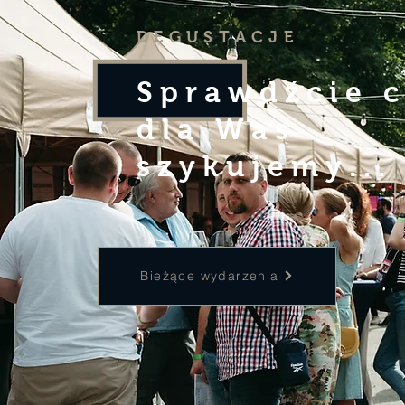
DEGUSTACJE
Sprawdźcie 
dla Was
szykujemy...
Bieżące wydarzenia