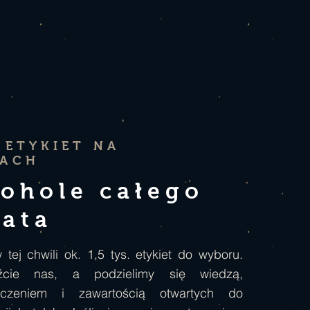
 ETYKIET NA
KACH
kohole całego
iata
tej chwili ok. 1,5 tys. etykiet do wyboru.
źcie nas, a podzielimy się wiedzą,
dczeniem i zawartością otwartych do