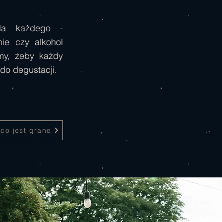
la każdego -
nie czy alkohol
my, żeby każdy
 do degustacji.
co jest grane