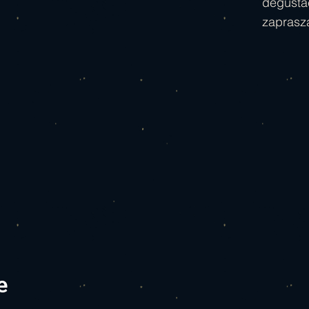
degusta
zaprasz
e