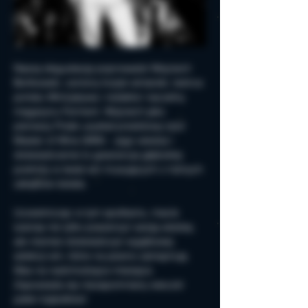
Naszą degustację poprowadzi Wojciech 
Bońkowski, ceniony krytyk winiarski, twórca 
portalu Winicjatywa i redaktor naczelny 
magazynu Ferment. Wojciech jako 
pierwszy Polak uzyskał prestiżowy tytuł 
Master of Wine (MW) – jego wiedza i 
doświadczenie to gwarancja głębokiej 
podróży w świat win musujących z różnych 
zakątków świata.
Uczestnicząc w tym spotkaniu, macie 
szansę nie tylko poszerzyć swoją wiedzę, 
ale również doświadczyć wyjątkowej 
selekcji win, które na pewno zainspirują 
Was na nadchodzące miesiące.
Zapowiada się niezapomniany wieczór 
pełen bąbelków!