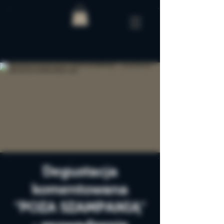
Degustacja
komentowana
"POZA SZAMPANIĄ"