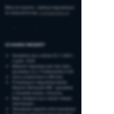
Bilety do kupienia  i selekcja degustacyjna 
do zobaczenia tutaj: 
muchawbutelce.pl
CO MUSISZ WIEDZIEĆ?
Spotykamy się w sobotę 23.11.2024 r. 
o godz. 18:00
Miejscem degustacji jest nasz salon 
sprzedaży na ul. Proletariackiej 21/23
Cena uczestnictwa to 299 zł/os.
Prowadzącym degustację będzie 
Wojciech Bońkowski MW - specjalista 
z niezwykłą wiedzą i charyzmą
Bilety dostępne są w naszym sklepie 
internetowym
Obowiązuje wygodny strój (casualowy)