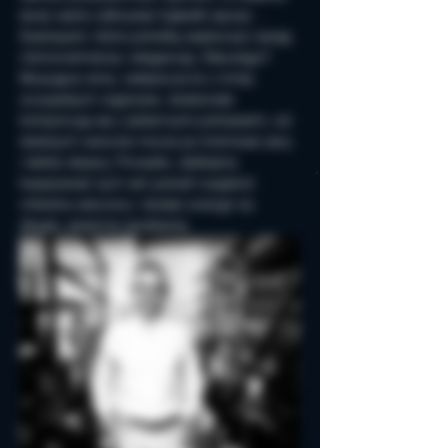
teraz warto odkrywać bąbelki spoza 
Szampanii, które potrafią zaskoczyć swoją 
różnorodnością i elegancją. Dlaczego? 
Musujące wina, zwłaszcza te z mniej 
oczywistych regionów, doskonale 
komponują się z jesiennymi potrawami, od 
świeżych owoców morza po kremowe sery 
i lekkie desery. Ponadto, delikatna 
kwasowość tych win potrafi rozjaśnić 
chłodne wieczory i dodać energii na 
długie, jesienne spotkania.