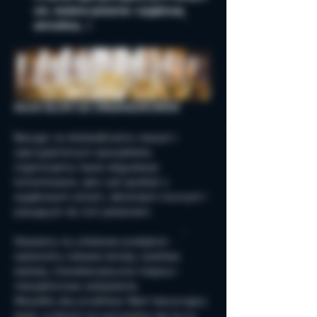
win, świetne jedzenie i wyjątkową 
atmosferę...!
KILKA SŁÓW OD ORGANIZATORÓW
Bazując na doświadczeniu naszym i 
zaprzyjaźnionych specjalistów, 
organizujemy nasze degustacje 
komentowane, jako cykl spotkań z 
wyjątkowymi winami, alkoholami mocnymi i 
pasującym do nich jedzeniem.
Stawiamy na unikatowe podejście - 
wybieramy ciekawe tematy, osobliwe 
etykiety, charakterystyczne miejsca i 
nieszablonowe zestawienia.
Wszystko aby przybliżyć Wam fascynujący 
świat, w którym my poruszamy się na co 