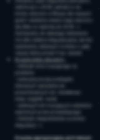
Oficjalną część degustacji planujemy 
zakończyć o 20:00, jednak to nie 
koniec wieczoru w Musze dla naszych 
gości! Jesteśmy otwarci tego wieczoru 
dla Was co najmniej do 24:00 :-) 
Zachęcamy do dalszego testowania 
nie tylko selekcji degustacyjnej, ale też 
wybierania ciekawych trunków z całej 
naszej oferty ponad 3 tys. etykiet!
W cenie biletu oferujemy:
- kieliszek wina musującego na 
powitanie
- kolacyjną porcję przekąsek, 
dobranych specjalnie do 
prezentowanych win; dodatkowo 
oliwę, bagietki, wodę
- selekcję 6 win musujących osobiście 
wybranych przez prowadzącego
- kieliszek niespodziankę na koniec 
degustacji :-)
W sumie zaproponujemy aż 8 różnych 