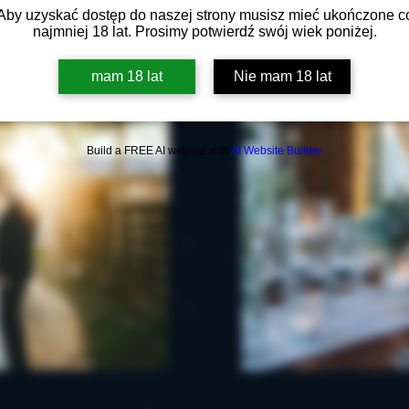
Aby uzyskać dostęp do naszej strony musisz mieć ukończone c
nia.
najmniej 18 lat. Prosimy potwierdź swój wiek poniżej.
mam 18 lat
Nie mam 18 lat
Build a FREE AI website with
AI Website Builder