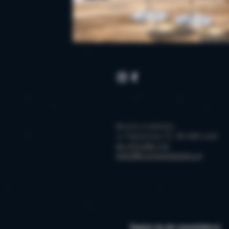
Mucha w kieliszku
ul. Pabianicka 75, 93-486 Łódź
tel. 573 494 113
sklep@muchawkieliszku.pl
Zapisz się do newslettera!