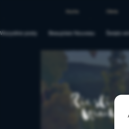
Mucha
Oferta
Wszystkie posty
Beaujolais Nouveau
Święto wi
Wina wegańskie
Wiedza
Wina hiszpański
Boże Narodzenie
Wino na prezent
Święta
Degustacja Tygodnia
Wino wytrawne
Wino
Degustacja
Wina chilijskie
Chile
Wino 