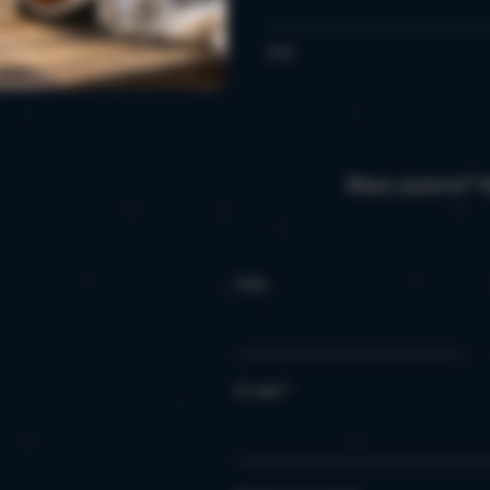
wyjazdy – możecie nam zauf
Masz pytanie? N
Imię
E-mail