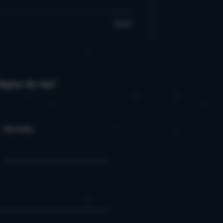
ać.
apisz do nas!
Nazwisko