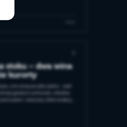
otej marynarce po beczce.
jakby ktoś zostawił bukiet róż w
cami tropikalnymi. A Riesling?
 On potrafi powiedzieć jedno zdanie
a stoku – dwa wina
ie kurorty
ze, a to oznacza tylko jedno – jeśli
 to klimat górskich schronisk, chłodne
pod butami i wieczory, które smakują
zane w domu. W Musze ten rytm znamy
początku roku wracamy do win z
ie z Niemiec i Austrii, łącząc je z
 atmosferą. I jeśli chodzi o takie